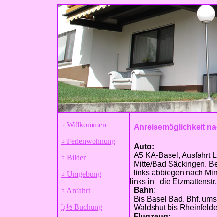
¤ Willkommen
Anreisemöglichkeit na
¤ Ferienwohnung
Auto:
A5 KA-Basel, Ausfahrt Lö
¤ Bilder
Mitte/Bad Säckingen. Be
links abbiegen nach Min
¤ Umgebung
links in die Etzmattenstr.
Bahn:
¤ Anfahrt
Bis Basel Bad. Bhf. ums
ï¿½ Buchung
Waldshut bis Rheinfelde
Flugzeug: